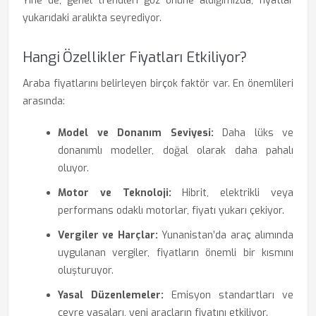
Yine de, genel trendleri göz önüne aldığımızda, fiyatlar
yukarıdaki aralıkta seyrediyor.
Hangi Özellikler Fiyatları Etkiliyor?
Araba fiyatlarını belirleyen birçok faktör var. En önemlileri
arasında:
Model ve Donanım Seviyesi:
Daha lüks ve
donanımlı modeller, doğal olarak daha pahalı
oluyor.
Motor ve Teknoloji:
Hibrit, elektrikli veya
performans odaklı motorlar, fiyatı yukarı çekiyor.
Vergiler ve Harçlar:
Yunanistan’da araç alımında
uygulanan vergiler, fiyatların önemli bir kısmını
oluşturuyor.
Yasal Düzenlemeler:
Emisyon standartları ve
çevre yasaları, yeni araçların fiyatını etkiliyor.