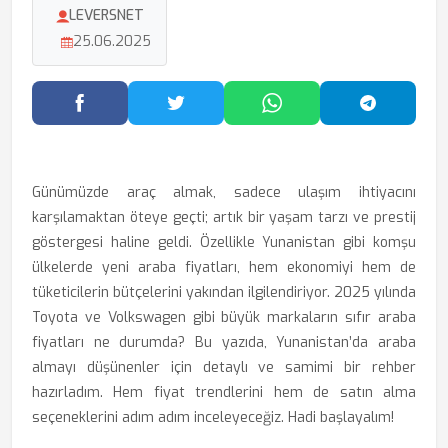
LEVERSNET
25.06.2025
Facebook'ta Paylaş
Twitter'da Paylaş
WhatsApp'ta Paylaş
Telegram
Günümüzde araç almak, sadece ulaşım ihtiyacını
karşılamaktan öteye geçti; artık bir yaşam tarzı ve prestij
göstergesi haline geldi. Özellikle Yunanistan gibi komşu
ülkelerde yeni araba fiyatları, hem ekonomiyi hem de
tüketicilerin bütçelerini yakından ilgilendiriyor. 2025 yılında
Toyota ve Volkswagen gibi büyük markaların sıfır araba
fiyatları ne durumda? Bu yazıda, Yunanistan’da araba
almayı düşünenler için detaylı ve samimi bir rehber
hazırladım. Hem fiyat trendlerini hem de satın alma
seçeneklerini adım adım inceleyeceğiz. Hadi başlayalım!