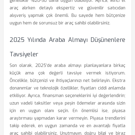
genellikle %20-30 daha uygun olabiliyor. Ayrıca, ikinci el
araç alırken detaylı ekspertiz ve güvenilir satıcıdan
alışveriş yapmak çok önemli. Bu sayede hem bütçenize
uygun hem de sorunsuz bir araç sahibi olabilirsiniz.
2025 Yılında Araba Almayı Düşünenlere
Tavsiyeler
Son olarak, 2025’de araba almayı planlayanlara birkaç
küçük ama çok değerli tavsiye vermek istiyorum.
Öncelikle, bütçenizi ve ihtiyaçlarınızı net belirleyin. Ekstra
donanımlar ve teknolojik özellikler, fiyatları ciddi anlamda
etkiliyor. Ayrıca, finansman seçeneklerini iyi değerlendirin;
uzun vadeli taksitler veya peşin ödemeler arasında sizin
için en uygun olanı seçin. En önemlisi ise, piyasa
araştırması yapmadan karar vermeyin. Piyasa trendlerini
takip ederek, en uygun zamanda ve en avantajlı fiyatla
araç sahibi olabilirsiniz. Unutmayın, doğru bilgi ve biraz