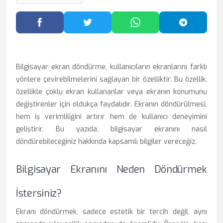
Facebook'ta Paylaş
Twitter'da Paylaş
WhatsApp'ta Paylaş
Telegram
Bilgisayar ekran döndürme, kullanıcıların ekranlarını farklı
yönlere çevirebilmelerini sağlayan bir özelliktir. Bu özellik,
özellikle çoklu ekran kullananlar veya ekranın konumunu
değiştirenler için oldukça faydalıdır. Ekranın döndürülmesi,
hem iş verimliliğini artırır hem de kullanıcı deneyimini
geliştirir. Bu yazıda, bilgisayar ekranını nasıl
döndürebileceğiniz hakkında kapsamlı bilgiler vereceğiz.
Bilgisayar Ekranını Neden Döndürmek
İstersiniz?
Ekranı döndürmek, sadece estetik bir tercih değil, aynı