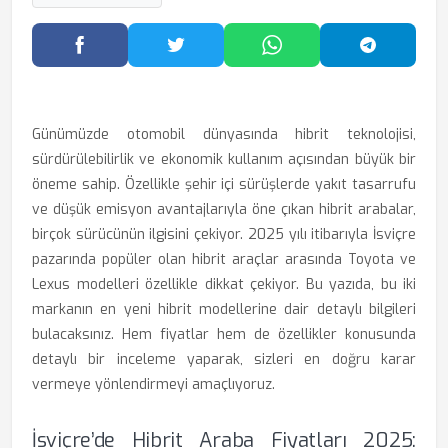
Facebook'ta Paylaş
Twitter'da Paylaş
WhatsApp'ta Paylaş
Telegram
Günümüzde otomobil dünyasında hibrit teknolojisi,
sürdürülebilirlik ve ekonomik kullanım açısından büyük bir
öneme sahip. Özellikle şehir içi sürüşlerde yakıt tasarrufu
ve düşük emisyon avantajlarıyla öne çıkan hibrit arabalar,
birçok sürücünün ilgisini çekiyor. 2025 yılı itibarıyla İsviçre
pazarında popüler olan hibrit araçlar arasında Toyota ve
Lexus modelleri özellikle dikkat çekiyor. Bu yazıda, bu iki
markanın en yeni hibrit modellerine dair detaylı bilgileri
bulacaksınız. Hem fiyatlar hem de özellikler konusunda
detaylı bir inceleme yaparak, sizleri en doğru karar
vermeye yönlendirmeyi amaçlıyoruz.
İsviçre’de Hibrit Araba Fiyatları 2025: