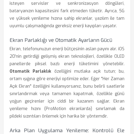
isteyen servisler ve senkronizasyon döngüleri,
bataryanızın kapasitesini fark etmeden tüketir. Ayrıca, 5G
ve yüksek yenileme hızına sahip ekranlar, yazılım ile tam
uyumlu çalışmadığında gereksiz enerji kayıpları yaşatır.
Ekran Parlaklığı ve Otomatik Ayarların Gücü
Ekran, telefonunuzun enerji bütçesinin aslan payını alır. iOS
20'nin getirdiği gelişmiş ekran teknolojileri, özellikle OLED
panellerde piksel bazlı enerji tüketimini yönetebilir.
Otomatik Parlaklık
özelliğini mutlaka açık tutun; bu,
ortam ışığına göre enerjiyi optimize eder. Eğer "Her Zaman
Açık Ekran" özelliğini kullanıyorsanız, bunu belirli saatlerle
sınırlandırmak veya tamamen kapatmak, özellikle günü
yoğun geçirenler için ciddi bir kazanım sağlar. Ekran
yenileme hızını (ProMotion ekranlarda) sınırlamak da
pildeki sızıntıları önlemek için harika bir yöntemdir.
Arka Plan Uygulama Yenileme: Kontrolü Ele