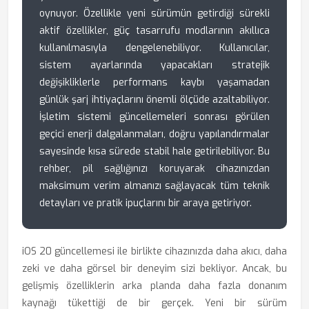
oynuyor. Özellikle yeni sürümün getirdiği sürekli
aktif özellikler, güç tasarrufu modlarının akıllıca
kullanılmasıyla dengelenebiliyor. Kullanıcılar,
sistem ayarlarında yapacakları stratejik
değişikliklerle performans kaybı yaşamadan
günlük şarj ihtiyaçlarını önemli ölçüde azaltabiliyor.
İşletim sistemi güncellemeleri sonrası görülen
geçici enerji dalgalanmaları, doğru yapılandırmalar
sayesinde kısa sürede stabil hale getirilebiliyor. Bu
rehber, pil sağlığınızı koruyarak cihazınızdan
maksimum verim almanızı sağlayacak tüm teknik
detayları ve pratik ipuçlarını bir araya getiriyor.
iOS 20 güncellemesi ile birlikte cihazınızda daha akıcı, daha
zeki ve daha görsel bir deneyim sizi bekliyor. Ancak, bu
gelişmiş özelliklerin arka planda daha fazla donanım
kaynağı tükettiği de bir gerçek. Yeni bir sürüm