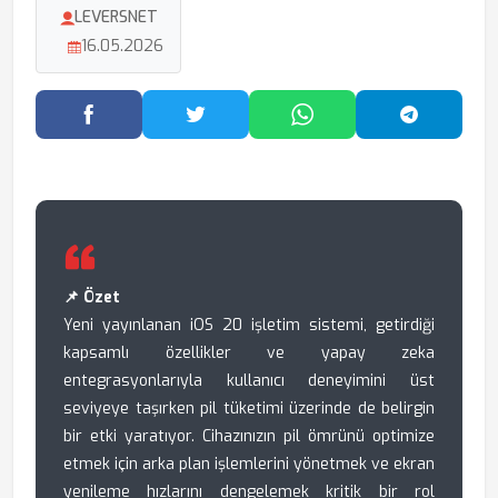
LEVERSNET
16.05.2026
Facebook'ta Paylaş
Twitter'da Paylaş
WhatsApp'ta Paylaş
Telegram
📌 Özet
Yeni yayınlanan iOS 20 işletim sistemi, getirdiği
kapsamlı özellikler ve yapay zeka
entegrasyonlarıyla kullanıcı deneyimini üst
seviyeye taşırken pil tüketimi üzerinde de belirgin
bir etki yaratıyor. Cihazınızın pil ömrünü optimize
etmek için arka plan işlemlerini yönetmek ve ekran
yenileme hızlarını dengelemek kritik bir rol