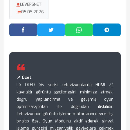
LEVERSNET
05.05.2026
Facebook'ta Paylaş
Twitter'da Paylaş
WhatsApp'ta Paylaş
Telegram
📌 Özet
LG OLED G6 serisi televizyonlarda HDMI 2.1
kaynaklı görüntü gecikmesini minimize etmek,
doğru yapılandırma ve gelişmiş oyun
optimizasyonları ile doğrudan ilişkilidir.
Televizyonun görüntü işleme motorlarını devre dışı
bırakıp özel Oyun Modu'nu aktif ederek, sinyal
işleme süresini milisaniyelik seviyelere çekmek