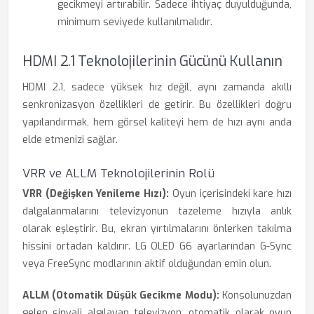
gecikmeyi artırabilir. Sadece ihtiyaç duyulduğunda,
minimum seviyede kullanılmalıdır.
HDMI 2.1 Teknolojilerinin Gücünü Kullanın
HDMI 2.1, sadece yüksek hız değil, aynı zamanda akıllı
senkronizasyon özellikleri de getirir. Bu özellikleri doğru
yapılandırmak, hem görsel kaliteyi hem de hızı aynı anda
elde etmenizi sağlar.
VRR ve ALLM Teknolojilerinin Rolü
VRR (Değişken Yenileme Hızı):
Oyun içerisindeki kare hızı
dalgalanmalarını televizyonun tazeleme hızıyla anlık
olarak eşleştirir. Bu, ekran yırtılmalarını önlerken takılma
hissini ortadan kaldırır. LG OLED G6 ayarlarından G-Sync
veya FreeSync modlarının aktif olduğundan emin olun.
ALLM (Otomatik Düşük Gecikme Modu):
Konsolunuzdan
gelen sinyali algılayan televizyon, otomatik olarak oyun