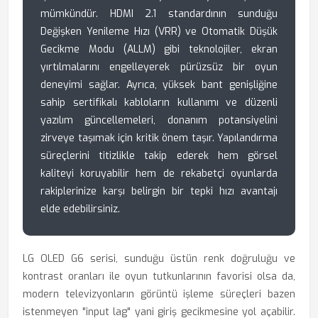
mümkündür. HDMI 2.1 standardının sunduğu
Değişken Yenileme Hızı (VRR) ve Otomatik Düşük
Gecikme Modu (ALLM) gibi teknolojiler, ekran
yırtılmalarını engelleyerek pürüzsüz bir oyun
deneyimi sağlar. Ayrıca, yüksek bant genişliğine
sahip sertifikalı kabloların kullanımı ve düzenli
yazılım güncellemeleri, donanım potansiyelini
zirveye taşımak için kritik önem taşır. Yapılandırma
süreçlerini titizlikle takip ederek hem görsel
kaliteyi koruyabilir hem de rekabetçi oyunlarda
rakiplerinize karşı belirgin bir tepki hızı avantajı
elde edebilirsiniz.
LG OLED G6 serisi, sunduğu üstün renk doğruluğu ve
kontrast oranları ile oyun tutkunlarının favorisi olsa da,
modern televizyonların görüntü işleme süreçleri bazen
istenmeyen "input lag" yani giriş gecikmesine yol açabilir.