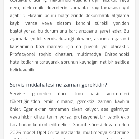
Özellikle aracın iç mekanında yaşanan aşırı sıcaklık veya
nem, elektronik devrelerin zamanla zayıflamasına yol
açabilir. Ekranın belirli bölgelerinde dokunmatik algılama
kaybı varsa veya sistem kendini sürekli yeniden
başlatıyorsa, bu durum ana kart arızasına işaret eder. Bu
aşamada yetkili servis desteği almanız, aracınızın garanti
kapsamının bozulmaması için en güvenli yol olacaktır.
Profesyonel teşhis cihazları, multimedya ünitesindeki
hata kodlarını tarayarak sorunun kaynağını net bir şekilde
belirleyebilir.
Servis müdahalesi ne zaman gereklidir?
Servise gitmeden önce tüm basit yöntemleri
tükettiğinizden emin olmanız, gereksiz zaman kaybını
önler. Eğer ekran tamamen siyah kalıyor, ses gelmiyor
veya hiçbir cihazı tanımıyorsa, profesyonel bir teknik ekip
tarafından kontrol edilmelidir. Garanti süresi devam eden
2026 model Opel Corsa araçlarda, multimedya sistemine