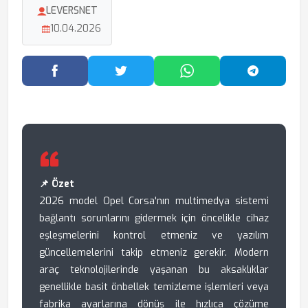
LEVERSNET
10.04.2026
Facebook'ta Paylaş
Twitter'da Paylaş
WhatsApp'ta Paylaş
Telegram
📌 Özet
2026 model Opel Corsa'nın multimedya sistemi
bağlantı sorunlarını gidermek için öncelikle cihaz
eşleşmelerini kontrol etmeniz ve yazılım
güncellemelerini takip etmeniz gerekir. Modern
araç teknolojilerinde yaşanan bu aksaklıklar
genellikle basit önbellek temizleme işlemleri veya
fabrika ayarlarına dönüş ile hızlıca çözüme