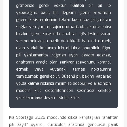
gitmenize gerek yoktur. Kaliteli bir pil ile
yapacağınız basit bir değişim işlemi, aracınızın
güvenlik sistemlerinin tekrar kusursuz çalışmasını
sağlar ve uyarı mesajını otomatik olarak devre dışı
bırakır. İşlem sırasında anahtar gövdesine zarar
vermemek adına nazik ve dikkatli hareket etmek,
uzun vadeli kullanım için oldukça önemlidir. Eğer
pili yenilemenize rağmen uyarı devam ederse,
anahtarın araçla olan senkronizasyonunu kontrol
etmek veya yuvadaki temas noktalarını
temizlemek gerekebilir. Düzenli pil bakımı yaparak
yolda kalma riskinizi minimize edebilir ve aracınızın
modern kilit sistemlerinden kesintisiz şekilde
yararlanmaya devam edebilirsiniz.
Kia Sportage 2026 modelinde sıkça karşılaşılan "anahtar
pili zayıf" uyarısı, sürücüler arasında genellikle panik