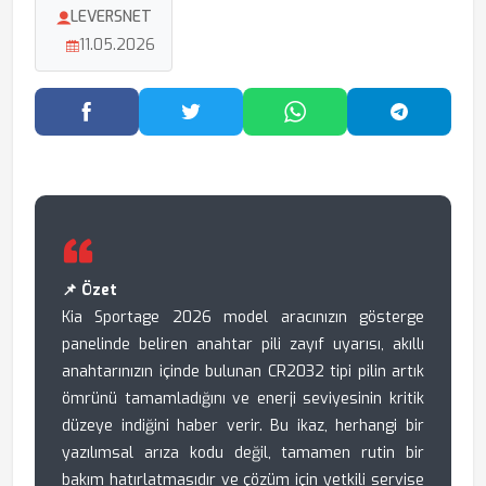
LEVERSNET
11.05.2026
Facebook'ta Paylaş
Twitter'da Paylaş
WhatsApp'ta Paylaş
Telegram
📌 Özet
Kia Sportage 2026 model aracınızın gösterge
panelinde beliren anahtar pili zayıf uyarısı, akıllı
anahtarınızın içinde bulunan CR2032 tipi pilin artık
ömrünü tamamladığını ve enerji seviyesinin kritik
düzeye indiğini haber verir. Bu ikaz, herhangi bir
yazılımsal arıza kodu değil, tamamen rutin bir
bakım hatırlatmasıdır ve çözüm için yetkili servise