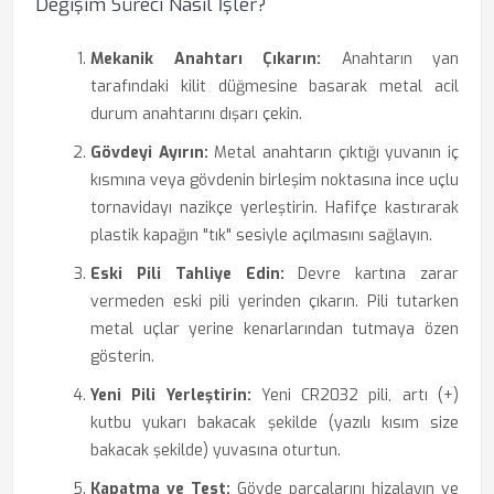
Değişim Süreci Nasıl İşler?
Mekanik Anahtarı Çıkarın:
Anahtarın yan
tarafındaki kilit düğmesine basarak metal acil
durum anahtarını dışarı çekin.
Gövdeyi Ayırın:
Metal anahtarın çıktığı yuvanın iç
kısmına veya gövdenin birleşim noktasına ince uçlu
tornavidayı nazikçe yerleştirin. Hafifçe kastırarak
plastik kapağın "tık" sesiyle açılmasını sağlayın.
Eski Pili Tahliye Edin:
Devre kartına zarar
vermeden eski pili yerinden çıkarın. Pili tutarken
metal uçlar yerine kenarlarından tutmaya özen
gösterin.
Yeni Pili Yerleştirin:
Yeni CR2032 pili, artı (+)
kutbu yukarı bakacak şekilde (yazılı kısım size
bakacak şekilde) yuvasına oturtun.
Kapatma ve Test:
Gövde parçalarını hizalayın ve