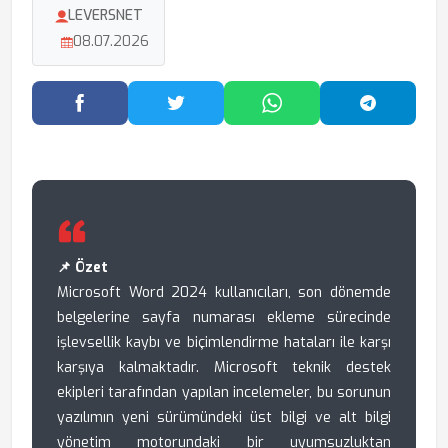
LEVERSNET
08.07.2026
Facebook'ta Paylaş
Twitter'da Paylaş
WhatsApp'ta Paylaş
Telegram
📌 Özet
Microsoft Word 2024 kullanıcıları, son dönemde
belgelerine sayfa numarası ekleme sürecinde
işlevsellik kaybı ve biçimlendirme hataları ile karşı
karşıya kalmaktadır. Microsoft teknik destek
ekipleri tarafından yapılan incelemeler, bu sorunun
yazılımın yeni sürümündeki üst bilgi ve alt bilgi
yönetim motorundaki bir uyumsuzluktan