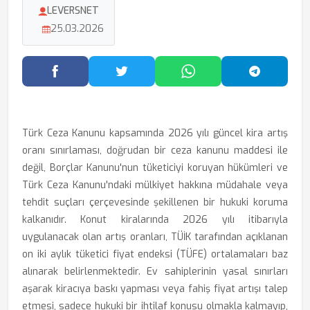
LEVERSNET
25.03.2026
Facebook'ta Paylaş
Twitter'da Paylaş
WhatsApp'ta Paylaş
Telegram
Türk Ceza Kanunu kapsamında 2026 yılı güncel kira artış
oranı sınırlaması, doğrudan bir ceza kanunu maddesi ile
değil, Borçlar Kanunu'nun tüketiciyi koruyan hükümleri ve
Türk Ceza Kanunu'ndaki mülkiyet hakkına müdahale veya
tehdit suçları çerçevesinde şekillenen bir hukuki koruma
kalkanıdır. Konut kiralarında 2026 yılı itibarıyla
uygulanacak olan artış oranları, TÜİK tarafından açıklanan
on iki aylık tüketici fiyat endeksi (TÜFE) ortalamaları baz
alınarak belirlenmektedir. Ev sahiplerinin yasal sınırları
aşarak kiracıya baskı yapması veya fahiş fiyat artışı talep
etmesi, sadece hukuki bir ihtilaf konusu olmakla kalmayıp,