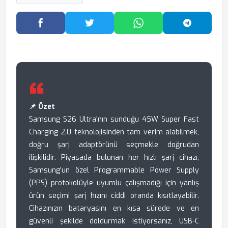
Facebook'ta Paylaş
Twitter'da Paylaş
WhatsApp'ta Paylaş
Telegram
📌 Özet
Samsung S26 Ultra'nın sunduğu 45W Super Fast
Charging 2.0 teknolojisinden tam verim alabilmek,
doğru şarj adaptörünü seçmekle doğrudan
ilişkilidir. Piyasada bulunan her hızlı şarj cihazı,
Samsung'un özel Programmable Power Supply
(PPS) protokolüyle uyumlu çalışmadığı için yanlış
ürün seçimi şarj hızını ciddi oranda kısıtlayabilir.
Cihazınızın bataryasını en kısa sürede ve en
güvenli şekilde doldurmak istiyorsanız, USB-C