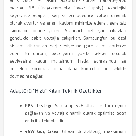
anlık voltajı ve akımı adaptörle sürekli haberleşerek
belirler. PPS (Programmable Power Supply) teknolojisi
sayesinde adaptör, şarj süreci boyunca voltajı dinamik
olarak ayarlar ve enerji kaybını minimize ederek gereksiz
ısınmanın önüne geçer. Standart hızlı şarj cihazları
genellikle sabit voltajla çalışırken, Samsung'un bu özel
sistemi cihazınızın şarj seviyesine göre akımı optimize
eder. Bu durum, bataryanın yüzde seksen doluluk
seviyesine kadar maksimum hızda, sonrasında ise
hücreleri korumak adına daha kontrollü bir şekilde
dolmasını sağlar.
Adaptörü "Hızlı" Kılan Teknik Özellikler
PPS Desteği:
Samsung S26 Ultra ile tam uyum
sağlayan ve voltajı dinamik olarak optimize eden
en kritik teknolojidir.
45W Güç Çıkışı:
Cihazın desteklediği maksimum