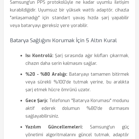
Samsung'un PPS protokolüyle ne kadar uyumlu iletişim
kurabildiğidir. Uyumsuz bir yüksek wattlı adaptör, cihazla
"anlaşamadığı" için standart yavaş hızda şarj yapabilir
veya bataryayı gereksiz yere yorabilir.
Batarya Sağlığını Korumak İçin 5 Altın Kural
Isı Kontrolü:
Şarj sırasında ağır kılıfları çıkarmak,
cihazın daha serin kalmasını sağlar.
%20 - %80 Aralığı:
Bataryayı tamamen bitirmek
veya sürekli %100'de tutmak yerine, bu aralıkta
şarj etmek hücre ömrünü uzatır.
Gece Şarjı:
Telefonun "Batarya Koruması" modunu
aktif ederek dolumun %80'de durmasını
sağlayabilirsiniz.
Yazılım Güncellemeleri:
Samsung'un güç
yönetimi algoritmalarını güncel tutmak, adaptör