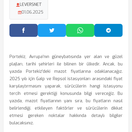
LEVERSNET
01.06.2025
Facebook'ta Paylaş
Twitter'da Paylaş
WhatsApp'ta Paylaş
Telegram
Portekiz, Avrupa'nın güneybatısında yer alan ve güzel
plajları, tarihi şehirleri ile bilinen bir ülkedir. Ancak, bu
yazıda Portekiz'deki mazot fiyatlarına odaklanacağız.
2025 yılı için Galp ve Repsol istasyonları arasındaki fiyat
karşılaştırmasını yaparak, sürücülerin hangi istasyonu
tercih etmesi gerektiği konusunda bilgi vereceğiz. Bu
yazıda, mazot fiyatlarının yanı sıra, bu fiyatların nasıl
belirlendiği, etkileyen faktörler ve sürücülerin dikkat
etmesi gereken noktalar hakkında detaylı bilgiler
bulacaksınız.