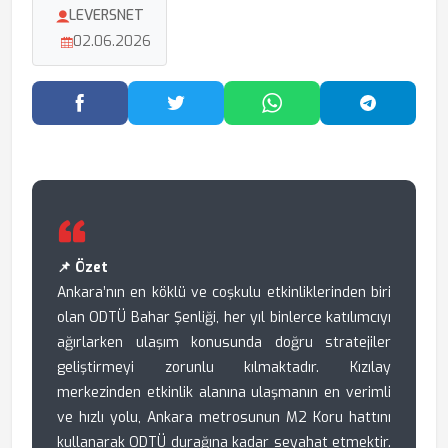
LEVERSNET
02.06.2026
Facebook'ta Paylaş
Twitter'da Paylaş
WhatsApp'ta Paylaş
Telegram
📌 Özet
Ankara’nın en köklü ve coşkulu etkinliklerinden biri
olan ODTÜ Bahar Şenliği, her yıl binlerce katılımcıyı
ağırlarken ulaşım konusunda doğru stratejiler
geliştirmeyi zorunlu kılmaktadır. Kızılay
merkezinden etkinlik alanına ulaşmanın en verimli
ve hızlı yolu, Ankara metrosunun M2 Koru hattını
kullanarak ODTÜ durağına kadar seyahat etmektir.