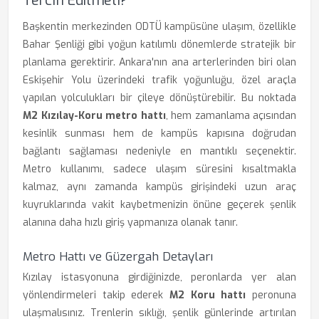
Tercih Edilmeli?
Başkentin merkezinden ODTÜ kampüsüne ulaşım, özellikle
Bahar Şenliği gibi yoğun katılımlı dönemlerde stratejik bir
planlama gerektirir. Ankara'nın ana arterlerinden biri olan
Eskişehir Yolu üzerindeki trafik yoğunluğu, özel araçla
yapılan yolculukları bir çileye dönüştürebilir. Bu noktada
M2 Kızılay-Koru metro hattı
, hem zamanlama açısından
kesinlik sunması hem de kampüs kapısına doğrudan
bağlantı sağlaması nedeniyle en mantıklı seçenektir.
Metro kullanımı, sadece ulaşım süresini kısaltmakla
kalmaz, aynı zamanda kampüs girişindeki uzun araç
kuyruklarında vakit kaybetmenizin önüne geçerek şenlik
alanına daha hızlı giriş yapmanıza olanak tanır.
Metro Hattı ve Güzergah Detayları
Kızılay istasyonuna girdiğinizde, peronlarda yer alan
yönlendirmeleri takip ederek
M2 Koru hattı
peronuna
ulaşmalısınız. Trenlerin sıklığı, şenlik günlerinde artırılan