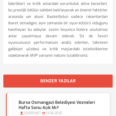
liderlikleri ve kritik anlardaki sorumluluk alma becerileri,
bu prestijli ödülün sahibini belirleyecek en önemli faktörler
arasında yer alıyor. Basketbolun sadece rakamlardan
ibaret olmadığını, aynı zamanda bir oyun kültürü olduğunu
kanıtlayan bu adaylar, sezon boyunca bizlere unutulmaz
anlar yaşatmaya devam edecek. Siz de favori
oyuncunuzun performansını analiz ederken, takımının
galibiyet yüzdesi ve kritik maçlardaki istatistiklerine
odaklanarak MVP yarışının nabzını tutabilirsiniz.
BENZER YAZILAR
Bursa Osmangazi Belediyesi Vezneleri
Hafta Sonu Açık Mı?
LEVERSNET
13.04.2026