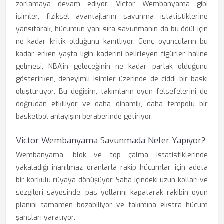
zorlamaya devam ediyor. Victor Wembanyama gibi
isimler, fiziksel avantajlarını savunma istatistiklerine
yansıtarak, hücumun yanı sıra savunmanın da bu ödül için
ne kadar kritik olduğunu kanıtlıyor. Genç oyuncuların bu
kadar erken yaşta ligin kaderini belirleyen figürler haline
gelmesi, NBA'in geleceğinin ne kadar parlak olduğunu
gösterirken, deneyimli isimler üzerinde de ciddi bir baskı
oluşturuyor. Bu değişim, takımların oyun felsefelerini de
doğrudan etkiliyor ve daha dinamik, daha tempolu bir
basketbol anlayışını beraberinde getiriyor.
Victor Wembanyama Savunmada Neler Yapıyor?
Wembanyama, blok ve top çalma istatistiklerinde
yakaladığı inanılmaz oranlarla rakip hücumlar için adeta
bir korkulu rüyaya dönüşüyor. Saha içindeki uzun kolları ve
sezgileri sayesinde, pas yollarını kapatarak rakibin oyun
planını tamamen bozabiliyor ve takımına ekstra hücum
şansları yaratıyor.