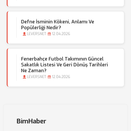
Defne İsminin Kökeni, Anlamı Ve
Popülerliği Nedir?
LEVERSNET
12.04.2026
Fenerbahçe Futbol Takımının Güncel
Sakatlık Listesi Ve Geri Dönüş Tarihleri
Ne Zaman?
LEVERSNET
12.04.2026
BimHaber