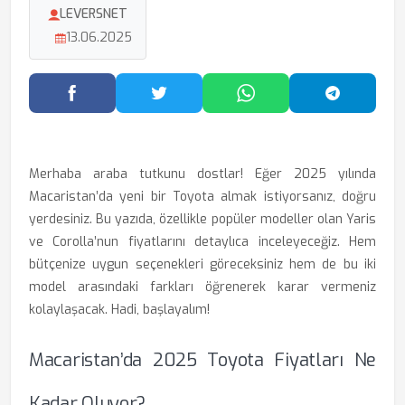
LEVERSNET
13.06.2025
Facebook'ta Paylaş
Twitter'da Paylaş
WhatsApp'ta Paylaş
Telegram
Merhaba araba tutkunu dostlar! Eğer 2025 yılında
Macaristan’da yeni bir Toyota almak istiyorsanız, doğru
yerdesiniz. Bu yazıda, özellikle popüler modeller olan Yaris
ve Corolla’nun fiyatlarını detaylıca inceleyeceğiz. Hem
bütçenize uygun seçenekleri göreceksiniz hem de bu iki
model arasındaki farkları öğrenerek karar vermeniz
kolaylaşacak. Hadi, başlayalım!
Macaristan’da 2025 Toyota Fiyatları Ne
Kadar Oluyor?