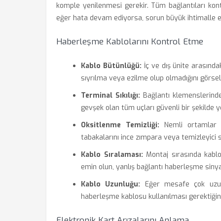
komple yenilenmesi gerekir. Tüm bağlantıları kontr
eğer hata devam ediyorsa, sorun büyük ihtimalle el
Haberleşme Kablolarını Kontrol Etme
Kablo Bütünlüğü:
İç ve dış ünite arasında
sıyrılma veya ezilme olup olmadığını görsel 
Terminal Sıkılığı:
Bağlantı klemenslerinde
gevşek olan tüm uçları güvenli bir şekilde y
Oksitlenme Temizliği:
Nemli ortamlar n
tabakalarını ince zımpara veya temizleyici s
Kablo Sıralaması:
Montaj sırasında kablo
emin olun, yanlış bağlantı haberleşme sinya
Kablo Uzunluğu:
Eğer mesafe çok uzunsa
haberleşme kablosu kullanılması gerektiğin
Elektronik Kart Arızalarını Anlama