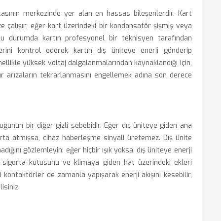
tasının merkezinde yer alan en hassas bileşenlerdir. Kart
ize çalışır; eğer kart üzerindeki bir kondansatör şişmiş veya
 Bu durumda kartın profesyonel bir teknisyen tarafından
erini kontrol ederek kartın dış üniteye enerji gönderip
enellikle yüksek voltaj dalgalanmalarından kaynaklandığı için,
tür arızaların tekrarlanmasını engellemek adına son derece
luğunun bir diğer gizli sebebidir. Eğer dış üniteye giden ana
gorta atmışsa, cihaz haberleşme sinyali üretemez. Dış ünite
dığını gözlemleyin; eğer hiçbir ışık yoksa, dış üniteye enerji
sigorta kutusunu ve klimaya giden hat üzerindeki ekleri
 kontaktörler de zamanla yapışarak enerji akışını kesebilir,
isiniz.