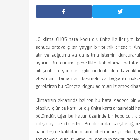
Facebook'ta Paylaş
Twitter
LG klima CH05 hata kodu dış ünite ile iletişim ko
sonucu ortaya çıkan yaygın bir teknik arızadır. K
alır ve soğutma ya da ısıtma işlemini durdurarak
uyarır. Bu durum genellikle kablolama hataları
bileşenlerin yanması gibi nedenlerden kaynaklan
elektriğini tamamen kesmeli ve bağlantı nokta
gerektiren bu süreçte, doğru adımları izlemek cihaz
Klimanızın ekranında beliren bu hata, sadece bir yaz
olabilir. İç ünite kartı ile dış ünite kartı arasındak
bölümdür. Eğer bu hattın üzerinde bir kopukluk, 
çalışmayı tercih eder. Bu durumla karşılaştığın
haberleşme kablolarını kontrol etmeniz gerekir. Ç
tetikleyicisi olabilir. Şimdi, bu sorunun teknik det