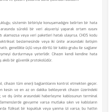
ukluğu, sistemin birbiriyle konuşamadığını belirten bir hata
 arasında sürekli bir veri alışverişi yaparak ortam ısısını
nıtı alamazsa veya veri paketleri hatalı ulaşırsa, CH05 kodu
lektriksel beslemesinde veya iki ünite arasındaki iletişim
hattı, genellikle üçlü veya dörtlü bir kablo grubu ile sağlanır
eşmeyi durdurmaya yeterlidir. Cihazın kendi kendine hata
akıllı bir güvenlik protokolüdür.
l, cihazın tüm enerji bağlantılarını kontrol etmekten geçer.
men kesin ve en az on dakika bekleyerek cihazın üzerindeki
 iç ve dış ünite arasındaki haberleşme kablosunun terminal
. Klemenslerde gevşeme varsa mutlaka sıkın ve kabloların
larda fiziksel bir kopukluk veya yanma izi varsa, bu hattın