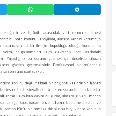
'da Paylaş
WhatsApp'ta Paylaş
Telegram'da Payl
pukluğu, iç ve dış ünite arasındaki veri akışının kesilmesi
limanız bu hata kodunu verdiğinde, sistem kendini korumaya
 kullanıcıyı ciddi bir iletişim kopukluğu olduğu konusunda
, voltaj dalgalanmaları veya elektronik kart üzerindeki
ır. Yaşadığınız bu sorunu çözmek için öncelikle cihazın
larını gözden geçirmelisiniz. Profesyonel bir müdahale
ınızın ömrünü uzatacaktır.
ılım sorunu değil, fiziksel bir bağlantı kesintisinin işareti
i haberleşme hattı, sinyalleri iletmekten sorumlu olan kritik bir
oksitlenme veya kısa devre oluşursa, sistem güvenli modda
ızda paniğe kapılmadan önce, cihazın besleme hattını ve
oğu zaman küçük bir temassızlık bile bu büyük hata kodunun
aylarına ve çözüm yollarına daha yakından bakalım.