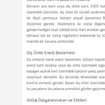
Klimanın ana kartı veya dış ünite kartı, CH05 ha
üzerindeki işlemciler, dış ünite ile sürekli senkron
bir diyot yanmışsa, iletişim sinyali işlenemez.
ölçülmesi gerekir. Multimetre ile voltaj değerl
göndermediğini teyit edebilirsiniz. Kart arızaları g
klimanız için bir voltaj regülatörü kullanmak bu 
mantıklı bir koruma yöntemidir.
Dış Ünite Enerji Beslemesi
Dış ünitenin kendi enerji beslemesi, iletişim kopuk
enerji hattı kesikse veya dış ünite üzerindeki si
kapağını açarak kart üzerindeki ışıkların yanıp yanma
ulaşmıyor demektir. Bu durumda binanızdaki ana 
kontrol etmeniz gerekir. Bazen dış ünite üzerindeki
bu parçaların da çalışma prensibini gözden geçirmel
Voltaj Dalgalanmaları ve Etkileri