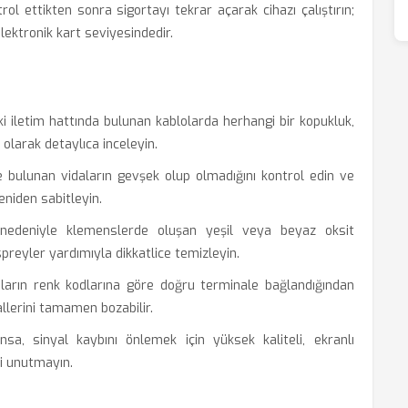
ol ettikten sonra sigortayı tekrar açarak cihazı çalıştırın;
ektronik kart seviyesindedir.
ki iletim hattında bulunan kablolarda herhangi bir kopukluk,
olarak detaylıca inceleyin.
 bulunan vidaların gevşek olup olmadığını kontrol edin ve
eniden sabitleyin.
edeniyle klemenslerde oluşan yeşil veya beyaz oksit
preyler yardımıyla dikkatlice temizleyin.
ların renk kodlarına göre doğru terminale bağlandığından
llerini tamamen bozabilir.
, sinyal kaybını önlemek için yüksek kaliteli, ekranlı
i unutmayın.