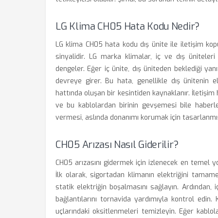
LG Klima CH05 Hata Kodu Nedir?
LG klima CH05 hata kodu dış ünite ile iletişim kop
sinyalidir. LG marka klimalar, iç ve dış üniteleri
dengeler. Eğer iç ünite, dış üniteden beklediği ya
devreye girer. Bu hata, genellikle dış ünitenin e
hattında oluşan bir kesintiden kaynaklanır. İletişim 
ve bu kablolardan birinin gevşemesi bile haberl
vermesi, aslında donanımı korumak için tasarlanmış 
CH05 Arızası Nasıl Giderilir?
CH05 arızasını gidermek için izlenecek en temel yo
İlk olarak, sigortadan klimanın elektriğini tama
statik elektriğin boşalmasını sağlayın. Ardından,
bağlantılarını tornavida yardımıyla kontrol edin
uçlarındaki oksitlenmeleri temizleyin. Eğer kablo