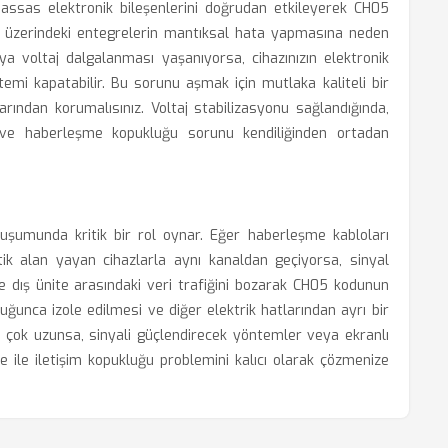
assas elektronik bileşenlerini doğrudan etkileyerek CH05
t üzerindeki entegrelerin mantıksal hata yapmasına neden
eya voltaj dalgalanması yaşanıyorsa, cihazınızın elektronik
temi kapatabilir. Bu sorunu aşmak için mutlaka kaliteli bir
arından korumalısınız. Voltaj stabilizasyonu sağlandığında,
 ve haberleşme kopukluğu sorunu kendiliğinden ortadan
uşumunda kritik bir rol oynar. Eğer haberleşme kabloları
ik alan yayan cihazlarla aynı kanaldan geçiyorsa, sinyal
ve dış ünite arasındaki veri trafiğini bozarak CH05 kodunun
ğunca izole edilmesi ve diğer elektrik hatlarından ayrı bir
ı çok uzunsa, sinyali güçlendirecek yöntemler veya ekranlı
e ile iletişim kopukluğu problemini kalıcı olarak çözmenize