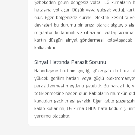
Şebekeden gelen dengesiz voltaj, LG klimaların h
hatasına yol açar. Düşük veya yüksek voltaj, kar
olur. Eğer bölgenizde sürekli elektrik kesintisi v
devreleri bu durumu bir arıza olarak algılayıp sis
regülatör kullanmalı ve cihazı ani voltaj sıçramal
kartın düzgün sinyal göndermesi kolaylaşacak
kalkacaktır.
Sinyal Hattında Parazit Sorunu
Haberleşme hattının geçtiği güzergah da hata ol
yüksek gerilim hatları veya güçlü elektromanyet
parazitlenmesi meydana gelebilir. Bu parazit, iç 
tetiklenmesine neden olur. Kabloların mümkün oldu
kanaldan geçirilmesi gerekir. Eğer kablo güzergah
kablo kullanımı, LG klima CH05 hata kodu dış ünit
yardımcı olacaktır.