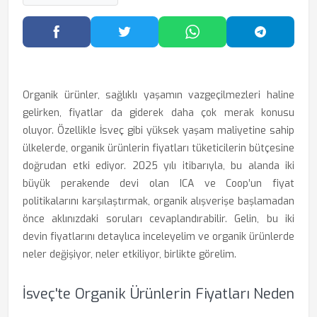
Facebook'ta Paylaş
Twitter'da Paylaş
WhatsApp'ta Paylaş
Telegram
Organik ürünler, sağlıklı yaşamın vazgeçilmezleri haline
gelirken, fiyatlar da giderek daha çok merak konusu
oluyor. Özellikle İsveç gibi yüksek yaşam maliyetine sahip
ülkelerde, organik ürünlerin fiyatları tüketicilerin bütçesine
doğrudan etki ediyor. 2025 yılı itibarıyla, bu alanda iki
büyük perakende devi olan ICA ve Coop’un fiyat
politikalarını karşılaştırmak, organik alışverişe başlamadan
önce aklınızdaki soruları cevaplandırabilir. Gelin, bu iki
devin fiyatlarını detaylıca inceleyelim ve organik ürünlerde
neler değişiyor, neler etkiliyor, birlikte görelim.
İsveç'te Organik Ürünlerin Fiyatları Neden