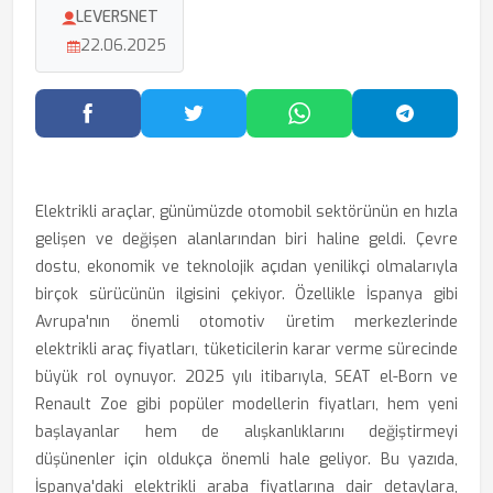
LEVERSNET
22.06.2025
Facebook'ta Paylaş
Twitter'da Paylaş
WhatsApp'ta Paylaş
Telegram
Elektrikli araçlar, günümüzde otomobil sektörünün en hızla
gelişen ve değişen alanlarından biri haline geldi. Çevre
dostu, ekonomik ve teknolojik açıdan yenilikçi olmalarıyla
birçok sürücünün ilgisini çekiyor. Özellikle İspanya gibi
Avrupa'nın önemli otomotiv üretim merkezlerinde
elektrikli araç fiyatları, tüketicilerin karar verme sürecinde
büyük rol oynuyor. 2025 yılı itibarıyla, SEAT el-Born ve
Renault Zoe gibi popüler modellerin fiyatları, hem yeni
başlayanlar hem de alışkanlıklarını değiştirmeyi
düşünenler için oldukça önemli hale geliyor. Bu yazıda,
İspanya'daki elektrikli araba fiyatlarına dair detaylara,