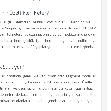
nın Özellikleri Neler?
e güçlü işlemciler, yüksek çözünürlüklü ekranlar ve iyi
ikle Snapdragon serisi işlemciler tercih edilir ve 8 GB RAM
ı şarj teknolojisi ve uzun pil ömrü de bu modellerin öne çıkan
 telefonlarla hem günlük işler hem de oyun ve multimedya
n tasarımları ve hafif yapılarıyla da kullanıcıların beğenisini
 Satılıyor?
ller arasında, genellikle yeni çıkan orta segment modeller
formans ve iyi kamera özellikleriyle öne çıkıyor. Özellikle,
lmaları ve uzun pil ömrü sunmalarıyla kullanıcıların ilgisini
llemeleri de kullanıcı memnuniyetini artırıyor. Bu modeller,
tiyaçları olanlar için ideal seçenekler arasında yer alıyor.