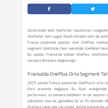
Facebook'ta Paylaş
Twitter
Günümüzde akıllı telefonlar hayatımızın vazgeçilm
telefonlar, hem uygun fiyatlı olmaları hem de yete
Fransa pazarında popüler olan OnePlus markası d
segment telefonları hem teknolojik özellikleri hem 
Bu yazıda, Fransa’da satılan OnePlus telefonların
sorulara detaylıca değineceğiz.
Fransa’da OnePlus Orta Segment Tel
2025 yılında Fransa pazarında OnePlus’ın orta se
Euro arasında değişiyor. Bu fiyat aralığındaki
performans, iyi kamera özellikleri ve şık tasarım s
yükselmiş olsa da, genellikle 4G ve 5G destekli, AM
fiyatlara sahip pek çok model, günlük kullanımda y