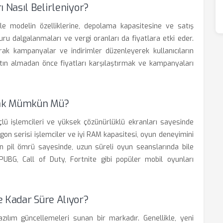
 Nasıl Belirleniyor?
ikle modelin özelliklerine, depolama kapasitesine ve satış
kuru dalgalanmaları ve vergi oranları da fiyatlara etki eder.
larak kampanyalar ve indirimler düzenleyerek kullanıcıların
atın almadan önce fiyatları karşılaştırmak ve kampanyaları
mak Mümkün Mü?
lü işlemcileri ve yüksek çözünürlüklü ekranları sayesinde
gon serisi işlemciler ve iyi RAM kapasitesi, oyun deneyimini
uzun pil ömrü sayesinde, uzun süreli oyun seanslarında bile
PUBG, Call of Duty, Fortnite gibi popüler mobil oyunları
e Kadar Süre Alıyor?
azılım güncellemeleri sunan bir markadır. Genellikle, yeni