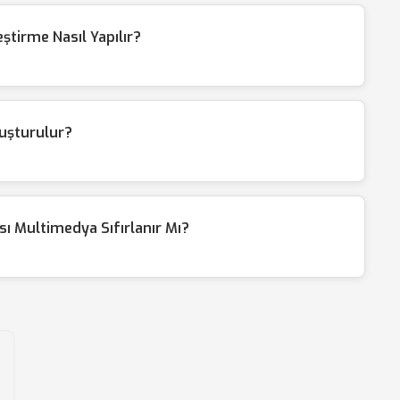
tirme Nasıl Yapılır?
luşturulur?
ı Multimedya Sıfırlanır Mı?