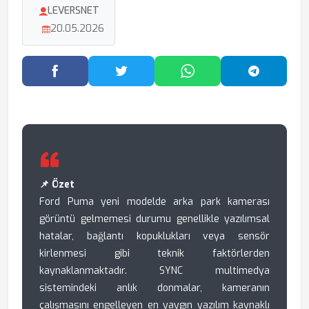
LEVERSNET
20.05.2026
Facebook'ta Paylaş
Twitter'da Paylaş
WhatsApp'ta Paylaş
Telegram
📌 Özet
Ford Puma yeni modelde arka park kamerası
görüntü gelmemesi durumu genellikle yazılımsal
hatalar, bağlantı kopuklukları veya sensör
kirlenmesi gibi teknik faktörlerden
kaynaklanmaktadır. SYNC multimedya
sistemindeki anlık donmalar, kameranın
çalışmasını engelleyen en yaygın yazılım kaynaklı