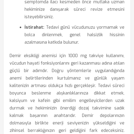
semptomda ilacı kesmeden önce mutlaka uzman
hekiminize danışarak süreci revize etmesini
isteyebilirsiniz.
İstirahat:
Tedavi günü vücudunuzu yormamak ve
bolca dinlenmek, genel halsizlik hissinin
azalmasına katkıda bulunur.
Demir eksikliği anemisi için 1000 mg takviye kullanımı,
vücudun hayati fonksiyonlarını geri kazanması adına atılan
güçlü bir adımdır. Doğru yöntemlerle uygulandığında
anemi belirtilerinden kurtulmanız ve günlük yaşam
kalitenizin artması oldukça hızlı gerçekleşir. Tedavi süreci
boyunca beslenme alışkanlıklarınıza dikkat etmek,
kalsiyum ve kafein gibi emilim engelleyicilerden uzak
durmak ve hekiminizin önerdiği dozaj takvimine sadık
kalmak başarının anahtarıdır. Demir depolarınızın
dolmasıyla birlikte enerji seviyenizin yükseldiğini ve
zihinsel berraklığınızın geri geldiğini fark edeceksiniz.