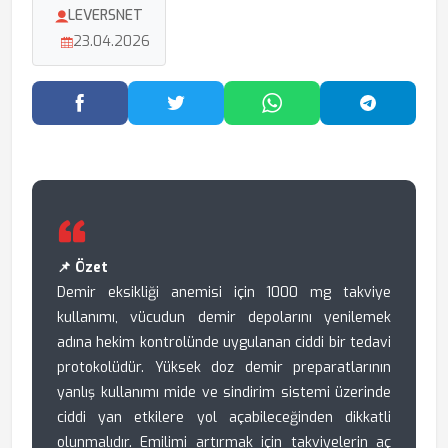
LEVERSNET
23.04.2026
Facebook'ta Paylaş
Twitter'da Paylaş
WhatsApp'ta Paylaş
Telegram
📌 Özet
Demir eksikliği anemisi için 1000 mg takviye
kullanımı, vücudun demir depolarını yenilemek
adına hekim kontrolünde uygulanan ciddi bir tedavi
protokolüdür. Yüksek doz demir preparatlarının
yanlış kullanımı mide ve sindirim sistemi üzerinde
ciddi yan etkilere yol açabileceğinden dikkatli
olunmalıdır. Emilimi artırmak için takviyelerin aç