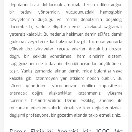
depolarını hızla doldurmak amacıyla tercih edilen yoğun
bir tedavi yöntemidir. Vücudunuzdaki hemoglobin
seviyelerinin düştüğü ve feritin depolarının boşaldığı
durumlarda, sadece diyetle demir takviyesi sağlamak
yetersiz kalabilir. Bu nedenle hekimler, demir sülfat, demir
glukonat veya ferrik karboksimaltoz gibi formülasyonlarla
yüksek doz takviyeleri reçete ederler. Ancak bu dozajın
doğru bir şekilde yönetilmesi, hem sindirim sistemi
sağlığınız hem de tedavinin etkinliği açısından büyük önem
taşır. Yanlış zamanda alınan demir, mide bulantısı veya
kabızlık gibi istenmeyen yan etkilere neden olabilir. Bu
süreci yönetirken, vücudunuzun emilim kapasitesini
artıracak doğru alışkanlıkları kazanmanız, iyileşme
sürecinizi hızlandıracaktır. Demir eksikliği anemisi ile
mücadele ederken sabırlı olmalı ve kan değerlerinizdeki
değişimi profesyonel bir gözetim altında takip etmelisiniz.
Demir Eksikliği Anemisi İçin 1000 Mg