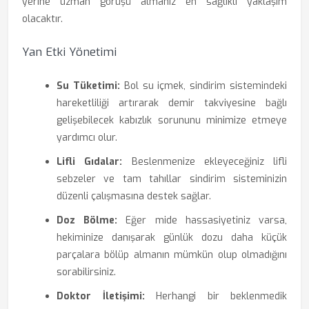
yerine uzman görüşü almanız en sağlıklı yaklaşım
olacaktır.
Yan Etki Yönetimi
Su Tüketimi:
Bol su içmek, sindirim sistemindeki
hareketliliği artırarak demir takviyesine bağlı
gelişebilecek kabızlık sorununu minimize etmeye
yardımcı olur.
Lifli Gıdalar:
Beslenmenize ekleyeceğiniz lifli
sebzeler ve tam tahıllar sindirim sisteminizin
düzenli çalışmasına destek sağlar.
Doz Bölme:
Eğer mide hassasiyetiniz varsa,
hekiminize danışarak günlük dozu daha küçük
parçalara bölüp almanın mümkün olup olmadığını
sorabilirsiniz.
Doktor İletişimi:
Herhangi bir beklenmedik