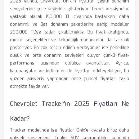
2025 yılında, Chevrolet Onix’in fiyatları çeşitli donanım
seviyelerine göre değişiklik gösteriyor. Temel versiyonlar
yaklaşık olarak 150.000 TL civarında başlarken, daha
donanımlı ve üst donanım paketlerine sahip modeller
200.000 TL’ye kadar çıkabilmekte. Bu fiyat aralığında,
motor seçenekleri ve teknolojik donanımlar da farklılık
gösteriyor. En çok tercih edilen versiyonlar ise genellikle
düşük ve orta donanım seviyeleri oluyor çünkü fiyat-
performans açısından oldukça avantajlılar. Ayrıca,
kampanyalar ve indirimler de fiyatları etkileyebiliyor, bu
yüzden alışveriş yapmadan önce güncel fiyatları takip
etmekte fayda var.
Chevrolet Tracker’ın 2025 Fiyatları Ne
Kadar?
Tracker modelinde ise fiyatlar Onix’e kıyasla biraz daha
yüksek seyrediyor. Çünkü SUV segmentinin sunduğu