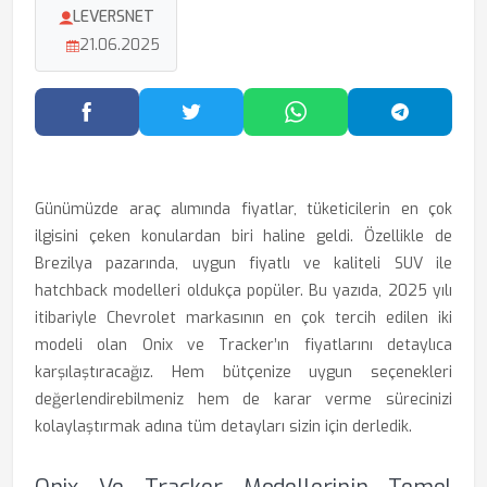
LEVERSNET
21.06.2025
Facebook'ta Paylaş
Twitter'da Paylaş
WhatsApp'ta Paylaş
Telegram
Günümüzde araç alımında fiyatlar, tüketicilerin en çok
ilgisini çeken konulardan biri haline geldi. Özellikle de
Brezilya pazarında, uygun fiyatlı ve kaliteli SUV ile
hatchback modelleri oldukça popüler. Bu yazıda, 2025 yılı
itibariyle Chevrolet markasının en çok tercih edilen iki
modeli olan Onix ve Tracker’ın fiyatlarını detaylıca
karşılaştıracağız. Hem bütçenize uygun seçenekleri
değerlendirebilmeniz hem de karar verme sürecinizi
kolaylaştırmak adına tüm detayları sizin için derledik.