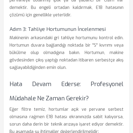
pervaneye dolanmış iplik ya da yabancı bir cisim var
demektir. Bu engeli ortadan kaldırmak, E18 hatasının
çözümü için genellikle yeterlidir.
Adım 3: Tahliye Hortumunun İncelenmesi
Makinenin arkasındaki gri tahliye hortumunu kontrol edin.
Hortumun duvara bağlandığı noktada bir "S" kıvrımı veya
bükülme olup olmadığına bakın. Hortumun, makine
gövdesinden çıkış yaptığı noktadan itibaren serbestçe akış
sağlayabildiğinden emin olun.
Hata Devam Ederse: Profesyonel
Müdahale Ne Zaman Gerekir?
Eğer filtre temiz, hortumlar açık ve pervane serbest
olmasına rağmen E18 hatası ekranınızda sabit kalıyorsa,
sorun daha derin bir teknik arızaya işaret ediyor demektir.
Bu aşamada şu ihtimaller değerlendirilmelidir: