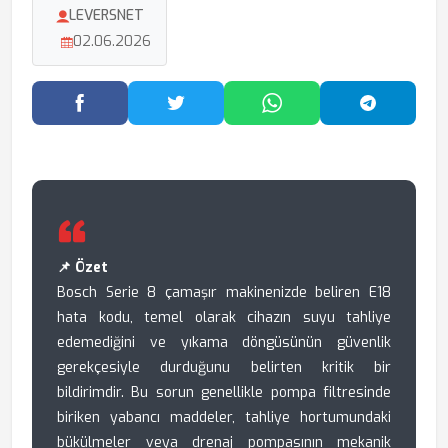
LEVERSNET
02.06.2026
Facebook'ta Paylaş
Twitter'da Paylaş
WhatsApp'ta Paylaş
Telegram
📌 Özet
Bosch Serie 8 çamaşır makinenizde beliren E18
hata kodu, temel olarak cihazın suyu tahliye
edemediğini ve yıkama döngüsünün güvenlik
gerekçesiyle durduğunu belirten kritik bir
bildirimdir. Bu sorun genellikle pompa filtresinde
biriken yabancı maddeler, tahliye hortumundaki
bükülmeler veya drenaj pompasının mekanik