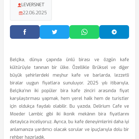
LEVERSNET
22.06.2025
Facebook'ta Paylaş
Twitter'da Paylaş
WhatsApp'ta Paylaş
Telegram
Belçika, dünya çapında ünlü birası ve özgün kafe
kültürüyle tanınan bir ülke. Özellikle Brüksel ve diğer
büyük şehirlerdeki meşhur kafe ve barlarda, lezzetli
biralar uygun fiyatlara sunuluyor. 2025 yılı itibarıyla,
Belçika’nın iki popüler bira kafe zinciri arasında fiyat
karşılaştırması yapmak, hem yerel halk hem de turistler
için oldukça faydalı olabilir. Bu yazıda, Delirium Cafe ve
Moeder Lambic gibi iki ikonik mekânın bira fiyatlarını
detaylıca inceliyoruz. Ayrıca, bu kafe deneyimlerini daha iyi
anlamanıza yardımcı olacak sorular ve ipuçlarıyla dolu bir
rehber hazırladık.