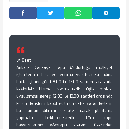
Facebook'ta Paylaş
Twitter'da Paylaş
WhatsApp'ta Paylaş
Telegram
📌 Özet
Ankara Çankaya Tapu Müdürlüğü, mülkiyet
işlemlerinin hızlı ve verimli yürütülmesi adına
hafta içi her gün 08.00 ile 17.00 saatleri arasında
kesintisiz hizmet vermektedir. Öğle molası
uygulaması gereği 12.30 ile 13.30 saatleri arasında
kurumda işlem kabul edilmemekte, vatandaşların
bu zaman dilimini dikkate alarak planlama
yapmaları beklenmektedir. Tüm tapu
başvurularının Webtapu sistemi üzerinden