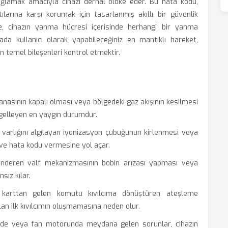
sağlamak amacıyla cihazı derhal bloke eder. Bu hata kodu,
tılarına karşı korumak için tasarlanmış akıllı bir güvenlik
, cihazın yanma hücresi içerisinde herhangi bir yanma
da kullanıcı olarak yapabileceğiniz en mantıklı hareket,
 temel bileşenleri kontrol etmektir.
nasının kapalı olması veya bölgedeki gaz akışının kesilmesi
elleyen en yaygın durumdur.
 varlığını algılayan iyonizasyon çubuğunun kirlenmesi veya
ve hata kodu vermesine yol açar.
nderen valf mekanizmasının bobin arızası yapması veya
sız kılar.
 karttan gelen komutu kıvılcıma dönüştüren ateşleme
an ilk kıvılcımın oluşmamasına neden olur.
de veya fan motorunda meydana gelen sorunlar, cihazın