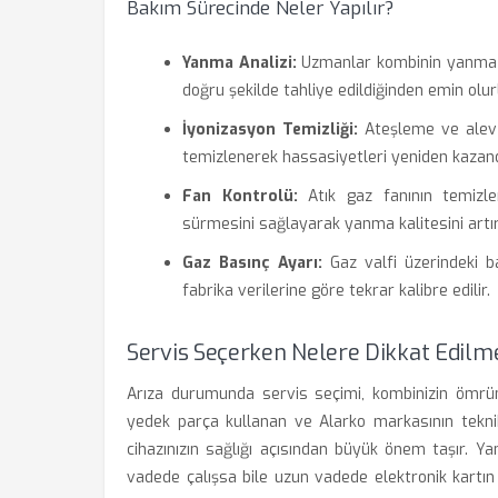
Bakım Sürecinde Neler Yapılır?
Yanma Analizi:
Uzmanlar kombinin yanma ve
doğru şekilde tahliye edildiğinden emin olur
İyonizasyon Temizliği:
Ateşleme ve alev a
temizlenerek hassasiyetleri yeniden kazandır
Fan Kontrolü:
Atık gaz fanının temizlen
sürmesini sağlayarak yanma kalitesini artır
Gaz Basınç Ayarı:
Gaz valfi üzerindeki ba
fabrika verilerine göre tekrar kalibre edilir.
Servis Seçerken Nelere Dikkat Edilme
Arıza durumunda servis seçimi, kombinizin ömrünü
yedek parça kullanan ve Alarko markasının teknik
cihazınızın sağlığı açısından büyük önem taşır. 
vadede çalışsa bile uzun vadede elektronik kartın 