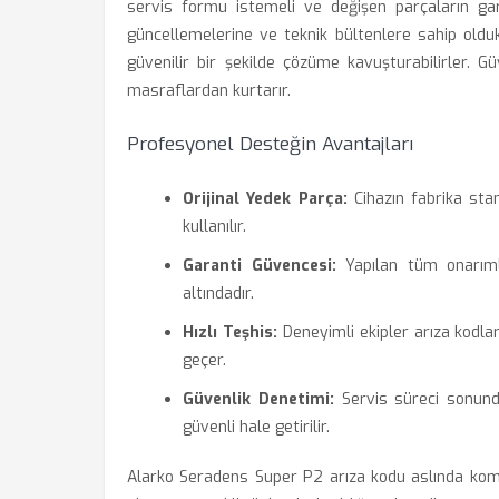
servis formu istemeli ve değişen parçaların garan
güncellemelerine ve teknik bültenlere sahip oldukl
güvenilir bir şekilde çözüme kavuşturabilirler. Güv
masraflardan kurtarır.
Profesyonel Desteğin Avantajları
Orijinal Yedek Parça:
Cihazın fabrika stan
kullanılır.
Garanti Güvencesi:
Yapılan tüm onarımla
altındadır.
Hızlı Teşhis:
Deneyimli ekipler arıza kodlar
geçer.
Güvenlik Denetimi:
Servis süreci sonund
güvenli hale getirilir.
Alarko Seradens Super P2 arıza kodu aslında kombi