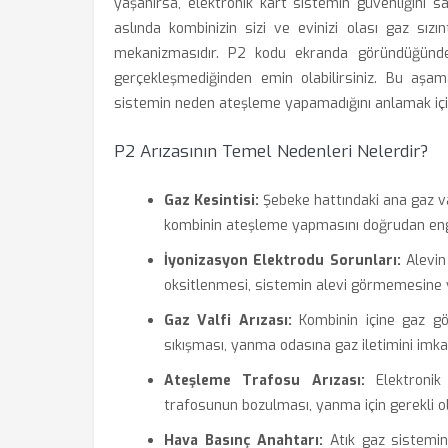
yaşanırsa, elektronik kart sistemin güvenliğini 
aslında kombinizin sizi ve evinizi olası gaz sızın
mekanizmasıdır. P2 kodu ekranda göründüğünde
gerçekleşmediğinden emin olabilirsiniz. Bu aşama
sistemin neden ateşleme yapamadığını anlamak için
P2 Arızasının Temel Nedenleri Nelerdir?
Gaz Kesintisi:
Şebeke hattındaki ana gaz va
kombinin ateşleme yapmasını doğrudan eng
İyonizasyon Elektrodu Sorunları:
Alevin
oksitlenmesi, sistemin alevi görmemesine 
Gaz Valfi Arızası:
Kombinin içine gaz gö
sıkışması, yanma odasına gaz iletimini imkan
Ateşleme Trafosu Arızası:
Elektronik
trafosunun bozulması, yanma için gerekli ol
Hava Basınç Anahtarı:
Atık gaz sistemin