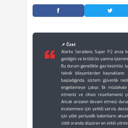
Facebook'ta Paylaş
Twitter
📌 Özet
Alarko Seradens Super P2 arıza k
geldiğini ve brülörün yanma işlemini 
Bu durum genellikle gaz kesintisi, iy
teknik bileşenlerden kaynaklanı
başladığında, sistem güvenlik ned
engellemeye çalışır. İlk müdahale
etmeniz ve cihazı resetlemeniz ç
Ancak arızanın devam etmesi duru
incelenmesi için yetkili servis dest
için yıllık periyodik bakımların aks
ciddi oranda düşüren en etkili yönte