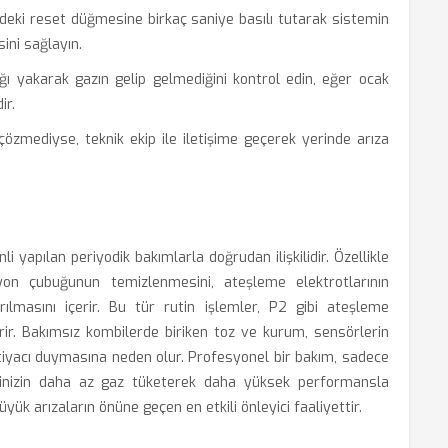
deki reset düğmesine birkaç saniye basılı tutarak sistemin
ini sağlayın.
ğı yakarak gazın gelip gelmediğini kontrol edin, eğer ocak
ir.
zmediyse, teknik ekip ile iletişime geçerek yerinde arıza
 yapılan periyodik bakımlarla doğrudan ilişkilidir. Özellikle
syon çubuğunun temizlenmesini, ateşleme elektrotlarının
lmasını içerir. Bu tür rutin işlemler, P2 gibi ateşleme
irir. Bakımsız kombilerde biriken toz ve kurum, sensörlerin
tiyacı duymasına neden olur. Profesyonel bir bakım, sadece
inizin daha az gaz tüketerek daha yüksek performansla
üyük arızaların önüne geçen en etkili önleyici faaliyettir.