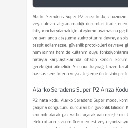
Alarko Seradens Super P2 arıza kodu, cihazınız
veya alevin algılanamadığı durumları ifade eden 
ihtiyacını karşılamak için ateşleme aşamasına geçt
ve aynı anda ateşleme elektrotlarını devreye soka
tespit edilemezse, güvenlik protokolleri devreye g
hem ısınma hem de kullanım suyu fonksiyonlarının 
hatayla karşılaştıklarında cihazın kendini kor
gerektiğini bilmelidir. Sorunun kaynağı bazen basit 
hassas sensörlerin veya ateşleme ünitesinin profes
Alarko Seradens Super P2 Arıza Kodu
P2 hata kodu, Alarko Seradens Super model kombil
çalışma döngüsünü durduran bir güvenlik kilididir. K
zamanlı olarak gaz valfini açarak yanma işlemini
elektrotların kıvılcım üretmemesi veya iyonizasy