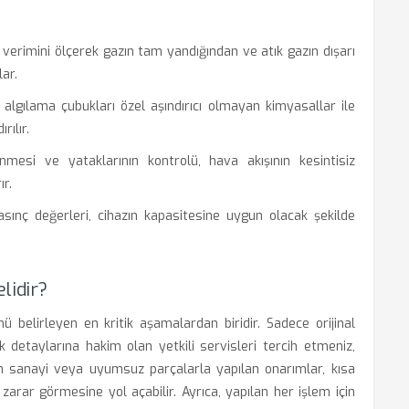
rimini ölçerek gazın tam yandığından ve atık gazın dışarı
lar.
lgılama çubukları özel aşındırıcı olmayan kimyasallar ile
ılır.
mesi ve yataklarının kontrolü, hava akışının kesintisiz
ır.
sınç değerleri, cihazın kapasitesine uygun olacak şekilde
lidir?
 belirleyen en kritik aşamalardan biridir. Sadece orijinal
 detaylarına hakim olan yetkili servisleri tercih etmeniz,
Yan sanayi veya uyumsuz parçalarla yapılan onarımlar, kısa
zarar görmesine yol açabilir. Ayrıca, yapılan her işlem için