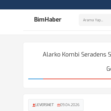
BimHaber
Alarko Kombi Seradens 
G
LEVERSNET
09.04.2026