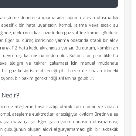
ın ateşleme denemesi yapmasına rağmen alevin oluşmadığı
spesifik bir hata uyarısıdır. Kombi, ısıtma veya sıcak su
iğinde, elektronik kart üzerinden gaz valfine komut gönderir
r. Eğer bu süreç içerisinde yanma odasında stabil bir alev
irerek P2 hata kodu ekranınıza yansır. Bu durum, kombinizin
devre dışı kalmasına neden olur. Kullanıcılar genellikle bu
umaya aldığını ve tekrar çalışması için manuel müdahale
bir gaz kesintisi olabileceği gibi, bazen de cihazın içindeki
yonel bir bakım gerektirdiği anlamına gelebilir.
 Nedir?
erde ateşleme başarısızlığı olarak tanımlanan ve cihazın
ombi, ateşleme elektrotları aracılığıyla kıvılcım üretir ve eş
 başlatmaya çalışır. Eğer gazın yanma odasına ulaşmaması,
on çubuğunun oluşan alevi algılayamaması gibi bir aksaklık