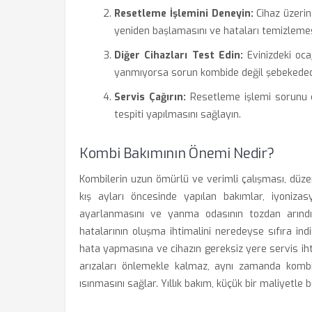
Resetleme İşlemini Deneyin:
Cihaz üzerin
yeniden başlamasını ve hataları temizlemes
Diğer Cihazları Test Edin:
Evinizdeki oca
yanmıyorsa sorun kombide değil şebekeded
Servis Çağırın:
Resetleme işlemi sorunu çö
tespiti yapılmasını sağlayın.
Kombi Bakımının Önemi Nedir?
Kombilerin uzun ömürlü ve verimli çalışması, düzenli
kış ayları öncesinde yapılan bakımlar, iyoniza
ayarlanmasını ve yanma odasının tozdan arındırı
hatalarının oluşma ihtimalini neredeyse sıfıra ind
hata yapmasına ve cihazın gereksiz yere servis ih
arızaları önlemekle kalmaz, aynı zamanda komb
ısınmasını sağlar. Yıllık bakım, küçük bir maliyetle b