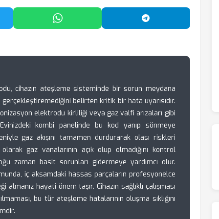
'da Paylaş
WhatsApp'ta Paylaş
Telegram'da Payl
odu, cihazın ateşleme sisteminde bir sorun meydana
gerçekleştiremediğini belirten kritik bir hata uyarısıdır.
onizasyon elektrodu kirliliği veya gaz valfi arızaları gibi
r. Evinizdeki kombi panelinde bu kod yanıp sönmeye
eniyle gaz akışını tamamen durdurarak olası riskleri
 olarak gaz vanalarının açık olup olmadığını kontrol
oğu zaman basit sorunları gidermeye yardımcı olur.
munda, iç aksamdaki hassas parçaların profesyonelce
eği almanız hayati önem taşır. Cihazın sağlıklı çalışması
atılmaması, bu tür ateşleme hatalarının oluşma sıklığını
mdir.