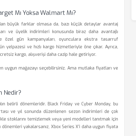
Target Mı Yoksa Walmart Mı?
an büyük farklar olmasa da, bazı küçük detaylar avantaj
ları ve üyelik indirimleri konusunda biraz daha avantajlı
i ve özel gün kampanyaları, oyunculara ekstra tasarruf
ün yelpazesi ve hızlı kargo hizmetleriyle öne çıkar. Ayrıca,
etsiz kargo, alışverişi daha cazip hale getiriyor.
e en uygun mağazayı seçebilirsiniz. Ama mutlaka fiyatları ve
n Nedir?
lın belirli dönemleridir. Black Friday ve Cyber Monday, bu
ortası ve yıl sonunda düzenlenen sezon indirimleri de çok
ikle stoklarını temizlemek veya yeni modelleri tanıtmak için
 bu dönemleri yakalarsanız, Xbox Series X’i daha uygun fiyata