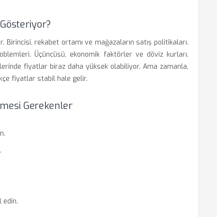
 Gösteriyor?
. Birincisi, rekabet ortamı ve mağazaların satış politikaları.
roblemleri. Üçüncüsü, ekonomik faktörler ve döviz kurları.
mlerinde fiyatlar biraz daha yüksek olabiliyor. Ama zamanla,
e fiyatlar stabil hale gelir.
ilmesi Gerekenler
n.
.
 edin.