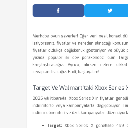
Facebook'ta Paylaş
Twitter
Merhaba oyun severler! Eğer yeni nesil konsol d
istiyorsanız, fiyatlar ve nereden alınacağı konusund
fiyatlar oldukça değişkenlik gösteriyor ve büyük 
yazıda, popüler iki dev perakendeci olan Targ
karşılaştıracağız. Ayrıca, alırken nelere dik
cevaplandıracağız. Hadi, başlayalım!
Target Ve Walmart’taki Xbox Series 
2025 yılı itibarıyla, Xbox Series X’in fiyatları gen
indirimlerle veya kampanyalarla değişebiliyor. T
indirim dönemleri ve özel kampanyalar düzenliyorla
Target:
Xbox Series X genellikle 499 