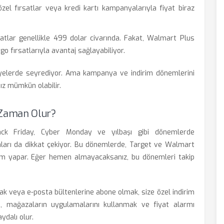
 özel fırsatlar veya kredi kartı kampanyalarıyla fiyat biraz
atlar genellikle 499 dolar civarında. Fakat, Walmart Plus
rgo fırsatlarıyla avantaj sağlayabiliyor.
iyelerde seyrediyor. Ama kampanya ve indirim dönemlerini
ız mümkün olabilir.
 Zaman Olur?
 Black Friday, Cyber Monday ve yılbaşı gibi dönemlerde
yaları da dikkat çekiyor. Bu dönemlerde, Target ve Walmart
irim yapar. Eğer hemen almayacaksanız, bu dönemleri takip
mak veya e-posta bültenlerine abone olmak, size özel indirim
a, mağazaların uygulamalarını kullanmak ve fiyat alarmı
ydalı olur.