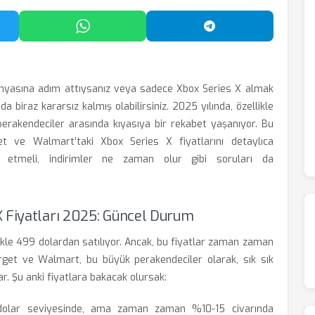
'da Paylaş
WhatsApp'ta Paylaş
Telegram'da Payl
ünyasına adım attıysanız veya sadece Xbox Series X almak
a biraz kararsız kalmış olabilirsiniz. 2025 yılında, özellikle
perakendeciler arasında kıyasıya bir rekabet yaşanıyor. Bu
et ve Walmart’taki Xbox Series X fiyatlarını detaylıca
kat etmeli, indirimler ne zaman olur gibi soruları da
X Fiyatları 2025: Güncel Durum
ellikle 499 dolardan satılıyor. Ancak, bu fiyatlar zaman zaman
arget ve Walmart, bu büyük perakendeciler olarak, sık sık
r. Şu anki fiyatlara bakacak olursak:
dolar seviyesinde, ama zaman zaman %10-15 civarında