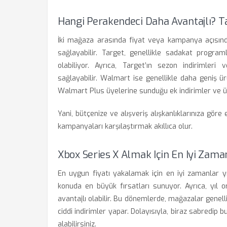
Hangi Perakendeci Daha Avantajlı? 
İki mağaza arasında fiyat veya kampanya açısınd
sağlayabilir. Target, genellikle sadakat program
olabiliyor. Ayrıca, Target’ın sezon indirimler
sağlayabilir. Walmart ise genellikle daha geniş ür
Walmart Plus üyelerine sunduğu ek indirimler ve ücr
Yani, bütçenize ve alışveriş alışkanlıklarınıza gör
kampanyaları karşılaştırmak akıllıca olur.
Xbox Series X Almak Için En Iyi Zama
En uygun fiyatı yakalamak için en iyi zamanlar yı
konuda en büyük fırsatları sunuyor. Ayrıca, yıl 
avantajlı olabilir. Bu dönemlerde, mağazalar genell
ciddi indirimler yapar. Dolayısıyla, biraz sabredip
alabilirsiniz.